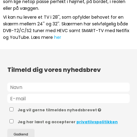
som lige netop passe perfekt i højrnet, på bordet, i reolen
eller på væggen.
Vi kan nu levere et TV i 28'', som opfylder behovet for en
skærm mellem 24'' og 32''. Skærmen har selvfølgelig både
DVB-T2/C/S2 tuner med HEVC samt SMART-TV med Netlfix
og YouTube. Læs mere
her
Tilmeld dig vores nyhedsbrev
Jeg vil gerne tilmeldes nyhedsbrevet
Jeg har læst og accepterer
privatlivspolitikken
Godkend