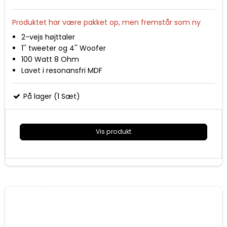
Produktet har være pakket op, men fremstår som ny
2-vejs højttaler
1'' tweeter og 4'' Woofer
100 Watt 8 Ohm
Lavet i resonansfri MDF
8 lag højglas maling giver flot finish
Inkl. vægbeslag og aftagelig sort stoffront
På lager (1 Sæt)
Mål (HxBxD) 194x132x161mm
Vis produkt