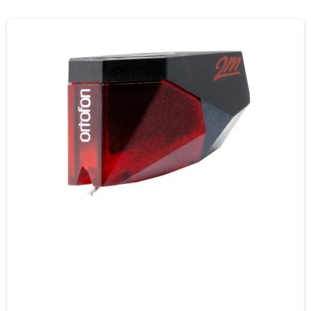
Menusprog på flere sprong inkl. dansk, norsk, finsk og
svensk
Fjernbetjening og mulighed for styring via UNDOK app
til smartphones
Medfølgende brugervejledning kun på engelsk, fransk,
tysk og hollandsk - dansk kan hentes på vores
hjemmeside unde download