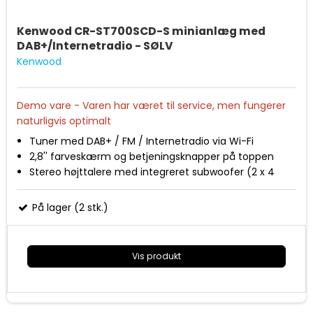
Kenwood CR-ST700SCD-S minianlæg med
DAB+/Internetradio - SØLV
Kenwood
Demo vare - Varen har været til service, men fungerer
naturligvis optimalt
Tuner med DAB+ / FM / Internetradio via Wi-Fi
2,8'' farveskærm og betjeningsknapper på toppen
Stereo højttalere med integreret subwoofer (2 x 4
Watt RMS + 35 Watt RMS)
CD-afspiller - afspil CD'er og MP3 filer
På lager (2 stk.)
USB-indgang - afspil MP3 filer
3,5 mm lydudgang til hovedtelefon og 3,5 mm
lydindgang til smartphones
Vis produkt
Bluetooth og Spotify Connect / Amazon Music /
Deezer
EQ med 9 forudindstillinger
Metal grill front