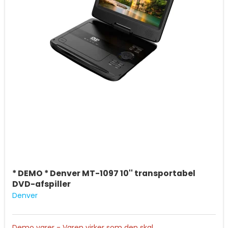
Det er muligt at udskifte det indbyggede batteri -
batteri kan købes direkte ved Copenhagen Trackers
RTC - kan indstilles til at sender position på bestemt
tidspunkt på dagen/ugen
OTA opdatering af firmwaren
Monteres med ultrastærk tape
* DEMO * Denver MT-1097 10'' transportabel
DVD-afspiller
Denver
Demo varer - Varen virker som den skal