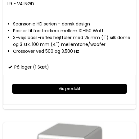
L9 - VALNØD
Scansonic HD serien - dansk design
Passer til forstærkere mellem 10-150 Watt
3-vejs bass-reflex højttaler med 25 mm (1'') silk dome
og 3 stk. 100 mm (4'') mellemtone/woofer
Crossover ved 500 og 3.500 Hz
Frekvensområde 45-20.000 Hz
8 Ohm modstand
På lager (1 Sæt)
Sensitivitet 89 dB 1 watt
Mål (HxBxD): 938x132x310 mm
Fødder med spikes i aluminium
Vis produkt