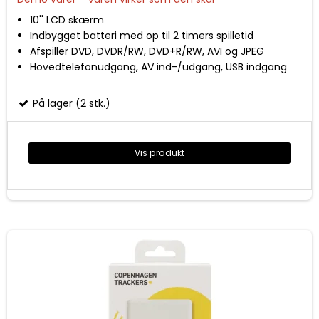
10'' LCD skærm
Indbygget batteri med op til 2 timers spilletid
Afspiller DVD, DVDR/RW, DVD+R/RW, AVI og JPEG
Hovedtelefonudgang, AV ind-/udgang, USB indgang
og SD-kort læser
Fjernbetjening, 12 volt billader, 230 volt adaptor,
På lager (2 stk.)
transporttaske og monteringsbeslag til bil medfølger
Vis produkt