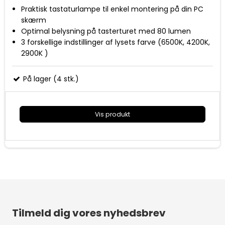
Praktisk tastaturlampe til enkel montering på din PC
skærm
Optimal belysning på tasterturet med 80 lumen
3 forskellige indstillinger af lysets farve (6500K, 4200K,
2900K )
Vinkle lys så det ikke blænder grundet asymmetriske
LED
På lager (4 stk.)
Lampen udsender ikke blåt lys eller blinker
Skal tilsluttes strøm via 5volt/1A USB - kun kabel
medfølger
Vis produkt
Levetid op til 20.000 timer
Tilmeld dig vores nyhedsbrev