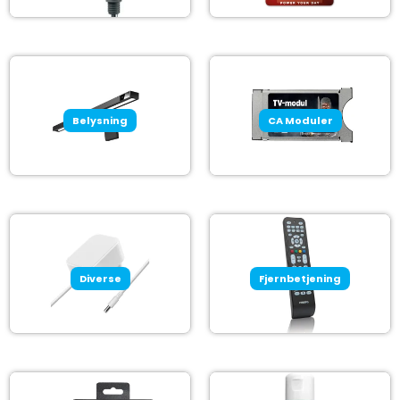
Belysning
CA Moduler
Diverse
Fjernbetjening