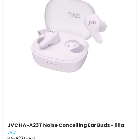
JVC HA-A23T Noise Cancelling Ear Buds - lilla
JVC
HA-A23T-V-U