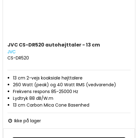
JVC CS-DR520 autohøjttaler - 13 cm
JVC
CS-DR520
13 cm 2-vejs koaksiale højttalere
260 Watt (peak) og 40 Watt RMS (vedvarende)
Frekvens respons 85-25000 Hz
Lydtryk 88 dB/W.m
13 cm Carbon Mica Cone Basenhed
2.5 cm (1'') Poly-Ether Imide Balanced Tweeter
Ferrit Magnet (bas/diskant)
Ikke på lager
Neodum-magnet (diskant)
Hybrid Membranophæng