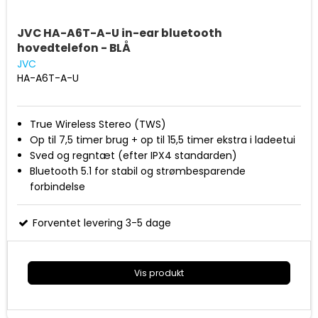
JVC HA-A6T-A-U in-ear bluetooth
hovedtelefon - BLÅ
JVC
HA-A6T-A-U
True Wireless Stereo (TWS)
Op til 7,5 timer brug + op til 15,5 timer ekstra i ladeetui
Sved og regntæt (efter IPX4 standarden)
Bluetooth 5.1 for stabil og strømbesparende
forbindelse
Indbygget mikrofon til håndfri taleopkald
3 lydindstillinger (Normal/bas/klar)
Forventet levering 3-5 dage
Ladeetui og silikone ørestykker i lille/mellem/stor
Vis produkt