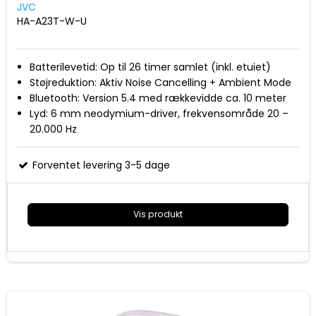
JVC
HA-A23T-W-U
Batterilevetid: Op til 26 timer samlet (inkl. etuiet)
Støjreduktion: Aktiv Noise Cancelling + Ambient Mode
Bluetooth: Version 5.4 med rækkevidde ca. 10 meter
Lyd: 6 mm neodymium-driver, frekvensområde 20 –
20.000 Hz
Funktioner: Lav latenstid (low-latency mode), touch-
kontrol, USB‑C opladning, automatisk tænd/sluk
Forventet levering 3-5 dage
Vis produkt