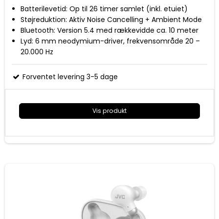
Batterilevetid: Op til 26 timer samlet (inkl. etuiet)
Støjreduktion: Aktiv Noise Cancelling + Ambient Mode
Bluetooth: Version 5.4 med rækkevidde ca. 10 meter
Lyd: 6 mm neodymium-driver, frekvensområde 20 –
20.000 Hz
Funktioner: Lav latenstid (low-latency mode), touch-
kontrol, USB‑C opladning, automatisk tænd/sluk
Forventet levering 3-5 dage
Vis produkt