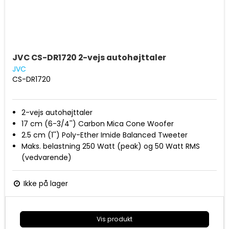
JVC CS-DR1720 2-vejs autohøjttaler
JVC
CS-DR1720
2-vejs autohøjttaler
17 cm (6-3/4'') Carbon Mica Cone Woofer
2.5 cm (1'') Poly-Ether Imide Balanced Tweeter
Maks. belastning 250 Watt (peak) og 50 Watt RMS
(vedvarende)
Frekvens Respons: 74 - 25,000Hz
Sound Pressure Level: 89dB/W.m
Ikke på lager
Ferrite Magnet (Woofer/Tweeter)
Neodymium Magnet (Tweeter)
Hybrid Surround
Vis produkt
Monteringsdybde 45 mm (1-25/32'')