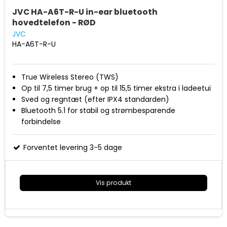
JVC HA-A6T-R-U in-ear bluetooth
hovedtelefon - RØD
JVC
HA-A6T-R-U
True Wireless Stereo (TWS)
Op til 7,5 timer brug + op til 15,5 timer ekstra i ladeetui
Sved og regntæt (efter IPX4 standarden)
Bluetooth 5.1 for stabil og strømbesparende
forbindelse
Indbygget mikrofon til håndfri taleopkald
3 lydindstillinger (Normal/bas/klar)
Forventet levering 3-5 dage
Ladeetui og silikone ørestykker i lille/mellem/stor
Vis produkt