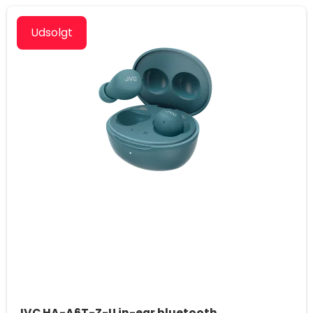
Udsolgt
JVC HA-A6T-Z-U in-ear bluetooth