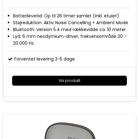
Batterilevetid: Op til 26 timer samlet (inkl. etuiet)
Støjreduktion: Aktiv Noise Cancelling + Ambient Mode
Bluetooth: Version 5.4 med rækkevidde ca. 10 meter
Lyd: 6 mm neodymium-driver, frekvensområde 20 –
20.000 Hz
Funktioner: Lav latenstid (low-latency mode), touch-
kontrol, USB‑C opladning, automatisk tænd/sluk
Forventet levering 3-5 dage
Vis produkt