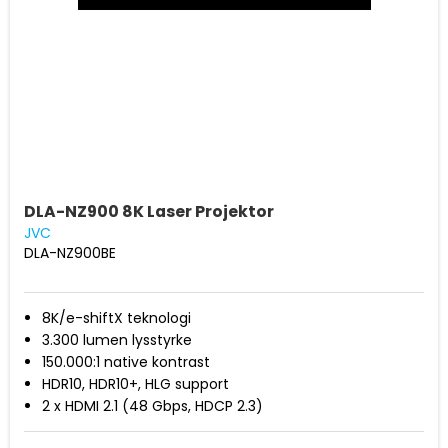
DLA-NZ900 8K Laser Projektor
JVC
DLA-NZ900BE
8K/e-shiftX teknologi
3.300 lumen lysstyrke
150.000:1 native kontrast
HDR10, HDR10+, HLG support
2 x HDMI 2.1 (48 Gbps, HDCP 2.3)
Filmmaker Mode, lav latency