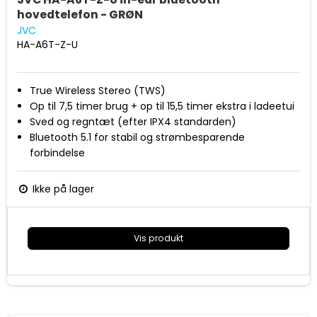
hovedtelefon - GRØN
JVC
HA-A6T-Z-U
True Wireless Stereo (TWS)
Op til 7,5 timer brug + op til 15,5 timer ekstra i ladeetui
Sved og regntæt (efter IPX4 standarden)
Bluetooth 5.1 for stabil og strømbesparende
forbindelse
Indbygget mikrofon til håndfri taleopkald
3 lydindstillinger (Normal/bas/klar)
Ikke på lager
Ladeetui og silikone ørestykker i lille/mellem/stor
Vis produkt