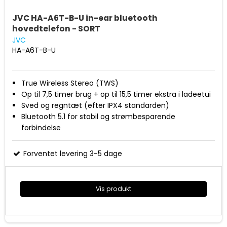
JVC HA-A6T-B-U in-ear bluetooth
hovedtelefon - SORT
JVC
HA-A6T-B-U
True Wireless Stereo (TWS)
Op til 7,5 timer brug + op til 15,5 timer ekstra i ladeetui
Sved og regntæt (efter IPX4 standarden)
Bluetooth 5.1 for stabil og strømbesparende
forbindelse
Indbygget mikrofon til håndfri taleopkald
3 lydindstillinger (Normal/bas/klar)
Forventet levering 3-5 dage
Ladeetui og silikone ørestykker i lille/mellem/stor
Vis produkt