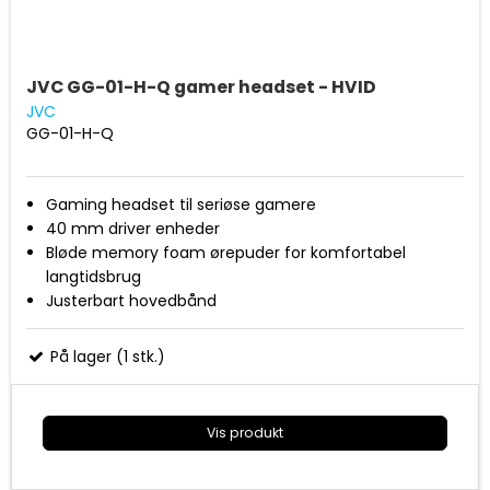
JVC GG-01-H-Q gamer headset - HVID
JVC
GG-01-H-Q
Gaming headset til seriøse gamere
40 mm driver enheder
Bløde memory foam ørepuder for komfortabel
langtidsbrug
Justerbart hovedbånd
Fleksibel mikrofon (aftagelig) der minimerer
baggrundsstøj
På lager (1 stk.)
Letvægts design på kun 199 gram (uden
mikrofon/kabel)
Mulighed for afbryde mikrofon og justere lydstyrke
Vis produkt
Y-splitter inkluderet
Kompatibel med PC, Mac, Playstation 4/5 og Nintendo