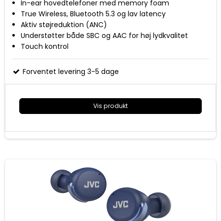
In-ear hovedtelefoner med memory foam
True Wireless, Bluetooth 5.3 og lav latency
Aktiv støjreduktion (ANC)
Understøtter både SBC og AAC for høj lydkvalitet
Touch kontrol
Op til 6 timer batterilevetid med ANC per opladning
(op til 28 timer i alt inkl. ladeetui)
Forventet levering 3-5 dage
Vandtæt efter IPX4 standarden
Ladeetui, 3 stk. silikone og 2 stk. memory foam
ørestykker medfølger
Vis produkt