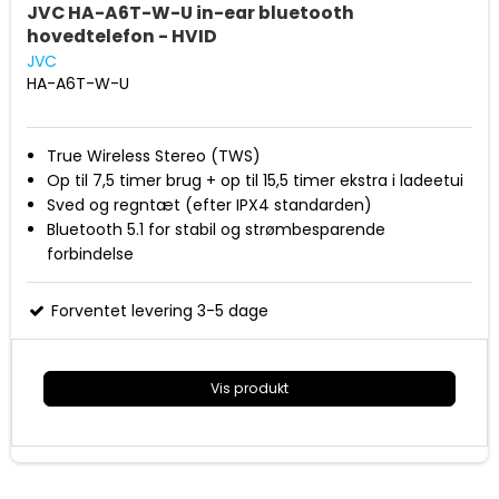
JVC HA-A6T-W-U in-ear bluetooth
hovedtelefon - HVID
JVC
HA-A6T-W-U
True Wireless Stereo (TWS)
Op til 7,5 timer brug + op til 15,5 timer ekstra i ladeetui
Sved og regntæt (efter IPX4 standarden)
Bluetooth 5.1 for stabil og strømbesparende
forbindelse
Indbygget mikrofon til håndfri taleopkald
3 lydindstillinger (Normal/bas/klar)
Forventet levering 3-5 dage
Ladeetui og silikone ørestykker i lille/mellem/stor
Vis produkt