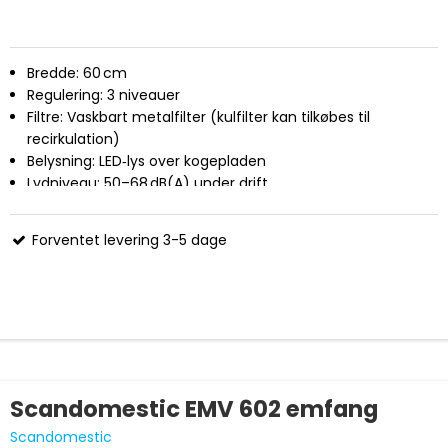
Bredde: 60 cm
Regulering: 3 niveauer
Filtre: Vaskbart metalfilter (kulfilter kan tilkøbes til
recirkulation)
Belysning: LED‑lys over kogepladen
Lydniveau: 50–68 dB(A) under drift
Energiklasse: E
Mål (HxBxD): 150 x 600 x 500 mm
Forventet levering 3-5 dage
Scandomestic EMV 602 emfang
Scandomestic