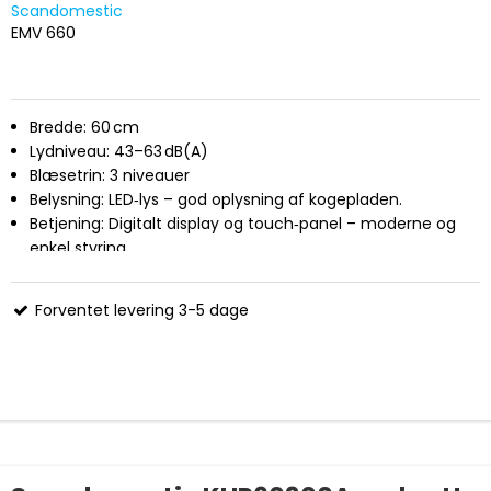
Scandomestic
EMV 660
Bredde: 60 cm
Lydniveau: 43–63 dB(A)
Blæsetrin: 3 niveauer
Belysning: LED‑lys – god oplysning af kogepladen.
Betjening: Digitalt display og touch‑panel – moderne og
enkel styring.
Energiklasse: A+
Mål (HxBxD): 764 x 600 x 382 mm
Forventet levering 3-5 dage