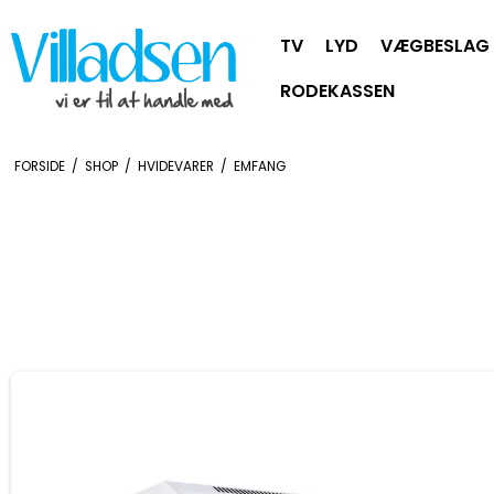
TV
LYD
VÆGBESLAG
RODEKASSEN
FORSIDE
/
SHOP
/
HVIDEVARER
/
EMFANG