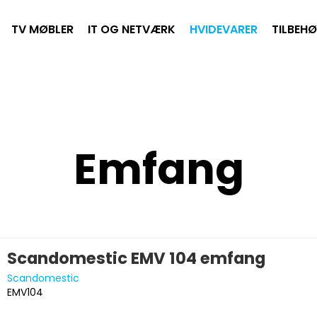
TV MØBLER
IT OG NETVÆRK
HVIDEVARER
TILBEH
Emfang
Scandomestic EMV 104 emfang
Scandomestic
EMV104