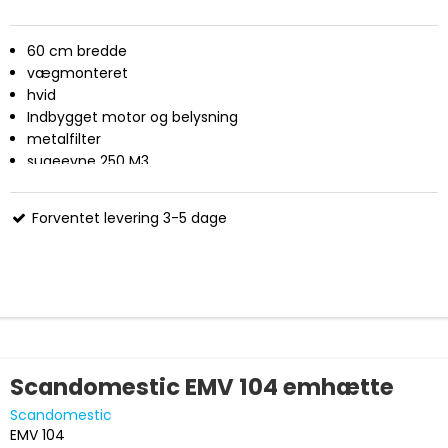
60 cm bredde
vægmonteret
hvid
Indbygget motor og belysning
metalfilter
sugeevne 250 M3
3 trins regulering
65 db(A) lydniveau
Forventet levering 3-5 dage
Scandomestic EMV 104 emhætte
Scandomestic
EMV 104