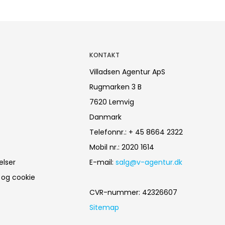
KONTAKT
Villadsen Agentur ApS
Rugmarken 3 B
7620 Lemvig
Danmark
Telefonnr.
:
+ 45 8664 2322
Mobil nr.
:
2020 1614
elser
E-mail
:
salg@v-agentur.dk
k og cookie
CVR-nummer
:
42326607
Sitemap