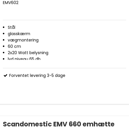
EMV602
Stål
glasskærm
vægmontering
60 cm
2x20 Watt belysning
lyd niveau 65 db
750 m3 sugeevne
Forventet levering 3-5 dage
Scandomestic EMV 660 emhætte