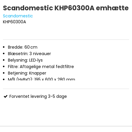
Scandomestic KHP60300A emhætte
Scandomestic
KHP60300A
Bredde: 60 cm
Blæse­trin: 3 niveauer
Belysning: LED‑lys
Filtre: Aftagelige metal fedtfiltre
Betjening: Knapper
Mål (HxBxD): 195 x 600 x 280 mm
Forventet levering 3-5 dage