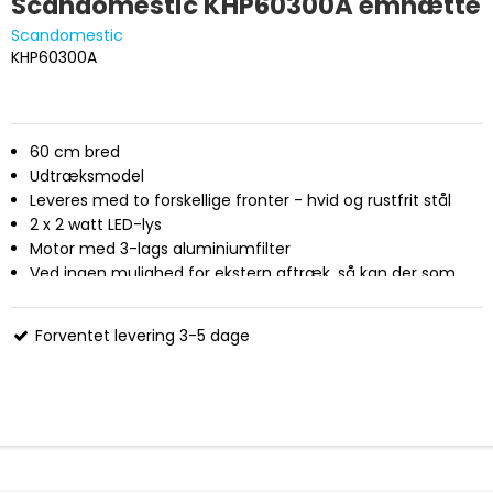
Scandomestic KHP60300A emhætte
Scandomestic
KHP60300A
60 cm bred
Udtræksmodel
Leveres med to forskellige fronter - hvid og rustfrit stål
2 x 2 watt LED-lys
Motor med 3-lags aluminiumfilter
Ved ingen mulighed for ekstern aftræk, så kan der som
ekstra tilbehør købes et kulfiler til recirkulation til rensning
af luften for mados, lugt og røg
Forventet levering 3-5 dage
Sugeevne 163,9 / 319,78 m3 per minut
2-trins regulering vha knapper
65 dB(A) lydniveau
150 mm aftræk med returklapper (medfølger ikke)
Mål (HxBxD): 195x600x128 mm
Energiklasse A