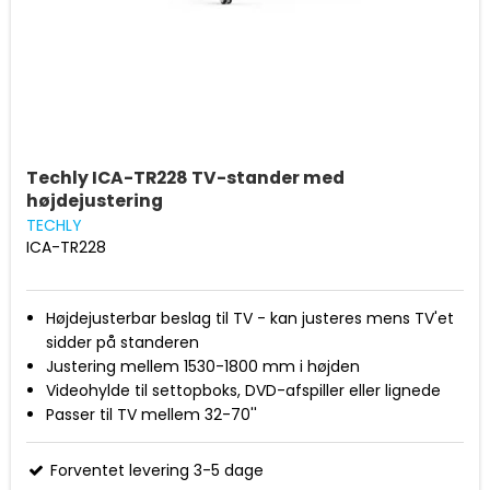
Techly ICA-TR228 TV-stander med
højdejustering
TECHLY
ICA-TR228
Højdejusterbar beslag til TV - kan justeres mens TV'et
sidder på standeren
Justering mellem 1530-1800 mm i højden
Videohylde til settopboks, DVD-afspiller eller lignede
Passer til TV mellem 32-70''
Fra VESA 200x200 til VESA 600x400
Maks. belastning 40 kg.
Forventet levering 3-5 dage
Kraftige hjul til daglig brug