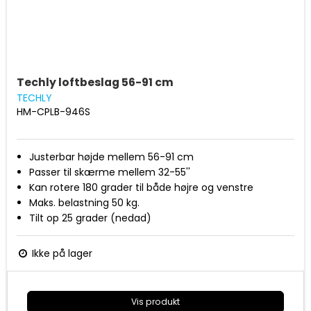
Techly loftbeslag 56-91 cm
TECHLY
HM-CPLB-946S
Justerbar højde mellem 56-91 cm
Passer til skærme mellem 32-55''
Kan rotere 180 grader til både højre og venstre
Maks. belastning 50 kg.
Tilt op 25 grader (nedad)
Fra VESA 200x200 til 400x400
Kan også monteres både på skrå vægge vha.
Ikke på lager
vippemonteringsbeslaget
Vis produkt