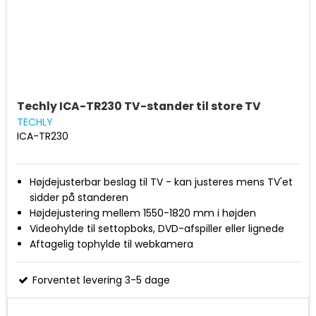
Techly ICA-TR230 TV-stander til store TV
TECHLY
ICA-TR230
Højdejusterbar beslag til TV - kan justeres mens TV'et
sidder på standeren
Højdejustering mellem 1550-1820 mm i højden
Videohylde til settopboks, DVD-afspiller eller lignede
Aftagelig tophylde til webkamera
Passer til TV mellem 47-110''
Fra VESA 100x100 til VESA 1200x600
Forventet levering 3-5 dage
Maks. belastning 120 kg.
Kraftige hjul til daglig brug