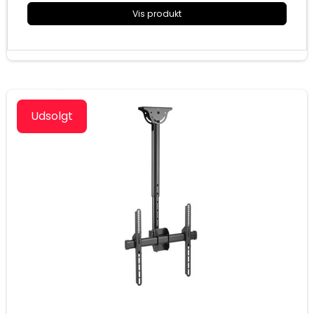
Mål (HxBxD): 1225x700x870 mm
Vis produkt
Udsolgt