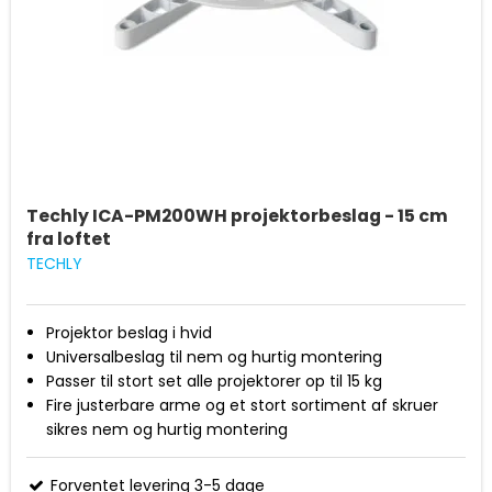
Techly ICA-PM200WH projektorbeslag - 15 cm
fra loftet
TECHLY
Projektor beslag i hvid
Universalbeslag til nem og hurtig montering
Passer til stort set alle projektorer op til 15 kg
Fire justerbare arme og et stort sortiment af skruer
sikres nem og hurtig montering
Projektorbeslaget kan både vippes (30 grader) og
drejes (306 grader)
Forventet levering 3-5 dage