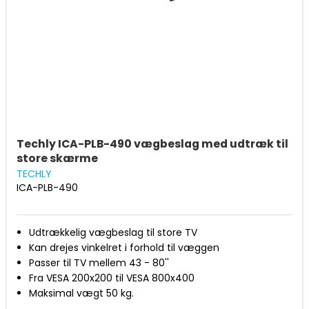
Techly ICA-PLB-490 vægbeslag med udtræk til
store skærme
TECHLY
ICA-PLB-490
Udtrækkelig vægbeslag til store TV
Kan drejes vinkelret i forhold til væggen
Passer til TV mellem 43 - 80''
Fra VESA 200x200 til VESA 800x400
Maksimal vægt 50 kg.
Kan tilte fra +5 til -15 grader samt rotere +/- 90 grader