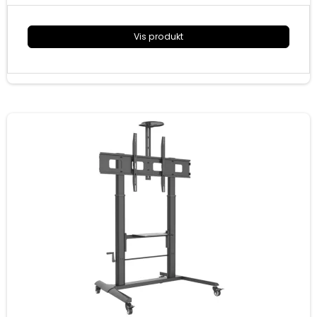
Mål (HxBxD) 1530x900x760
Vis produkt