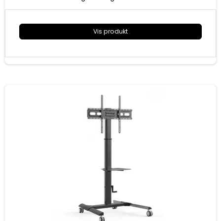
20 cm mellem loft og projektor
Skjult kabelføring i forlængerrør
Vis produkt