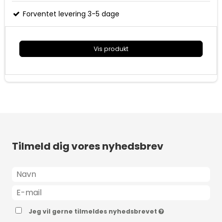
(WPS)-knap
Forventet levering 3-5 dage
Easy Mesh-kompatibel, styring via MySTRONG-appen
4 års garanti
Vis produkt
Tilmeld dig vores nyhedsbrev
Jeg vil gerne tilmeldes nyhedsbrevet