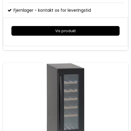
84 cm høj
Energiklasse A+
Fjernlager - kontakt os for leveringstid
Mål (HxBxD): 840x540x565 mm
Vis produkt