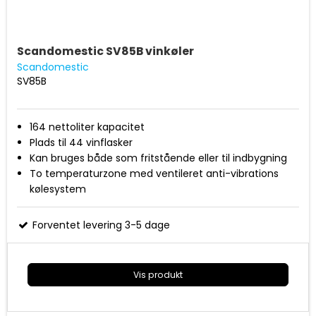
Scandomestic SV85B vinkøler
Scandomestic
SV85B
164 nettoliter kapacitet
Plads til 44 vinflasker
Kan bruges både som fritstående eller til indbygning
To temperaturzone med ventileret anti-vibrations
kølesystem
Digital styring og display
Temperatur område 5-18 grader
Forventet levering 3-5 dage
4 + 1/2 bøgetræs hylder
Vendbar dør med buet sort rustfri håndtag og
eksklusiv rammeløs for glasdør
Vis produkt
To indvendige horisontable LED lys
Mål (HxBxD): 865x595x561 mm
Energiklasse G