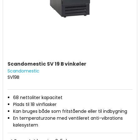
Scandomestic SV 19 B vinkøler
Scandomestic
SV19B
68 nettoliter kapacitet
Plads til 18 vinflasker
Kan bruges både som fritstående eller til indbygning
En temperaturzone med ventileret anti-vibrations
kølesystem
Digital styring og display
Temperatur område 5-18 grader