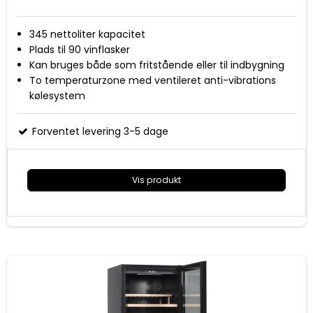
345 nettoliter kapacitet
Plads til 90 vinflasker
Kan bruges både som fritstående eller til indbygning
To temperaturzone med ventileret anti-vibrations
kølesystem
Digital styring og display
Temperatur område 5-18 grader
Forventet levering 3-5 dage
5, 1/2 udtrækshylder + 1 stationær hylde i bøgetræ
med stålfront
Vendbar dør med buet rustfri stål håndtag og
Vis produkt
eksklusiv rammeløs for glasdør
To indvendige horisontale LED lys
Lås og nøgle sikrer at uvedkommende ikke får adgang
til vinkøleren
Mål (HxBxD): 1392x595x680 mm
Energiklasse F