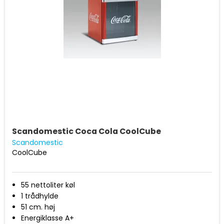
Scandomestic Coca Cola CoolCube
Scandomestic
CoolCube
55 nettoliter køl
1 trådhylde
51 cm. høj
Energiklasse A+