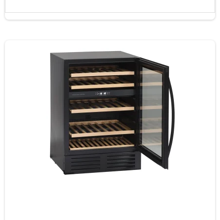
Mål (HxBxD): 648x527x437 mm
Energiklasse G