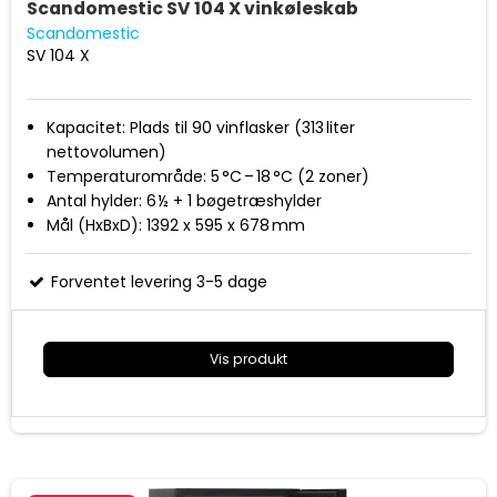
Scandomestic SV 104 X vinkøleskab
Scandomestic
SV 104 X
Kapacitet: Plads til 90 vinflasker (313 liter
nettovolumen)
Temperaturområde: 5 °C – 18 °C (2 zoner)
Antal hylder: 6 ½ + 1 bøgetræshylder
Mål (HxBxD): 1392 x 595 x 678 mm
Støjniveau: 39 dB(A)
Forventet levering 3-5 dage
Vis produkt