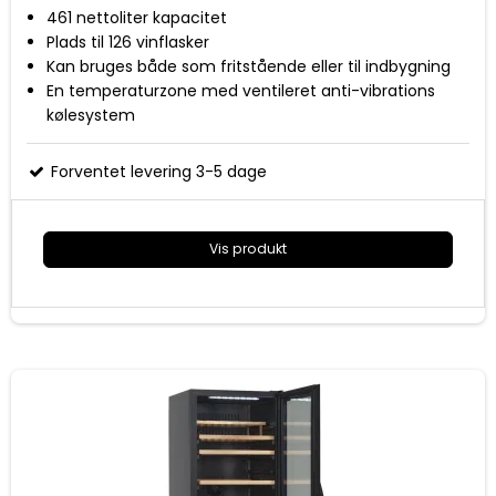
461 nettoliter kapacitet
Plads til 126 vinflasker
Kan bruges både som fritstående eller til indbygning
En temperaturzone med ventileret anti-vibrations
kølesystem
Digital styring og display
Temperatur område 5-18 grader
Forventet levering 3-5 dage
6, 1/2 udtrækshylder + 1 stationær hylde i bøgetræ
med stålfront
Vendbar dør med buet rustfrit sort håndtag og
Vis produkt
eksklusiv rammeløs glasdør
Indvendig horisontal LED lys
Lås og nøgle sikrer at uvedkommende ikke får adgang
til vinkøleren
Mål (HxBxD): 1764x595x680 mm
Energiklasse G