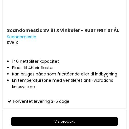
Scandomestic SV 81 X vinkøler - RUSTFRIT STÅL
Scandomestic
SV81X
146 nettoliter kapacitet
Plads til 46 vinflasker
Kan bruges både som fritstående eller til indbygning
En temperaturzone med ventileret anti-vibrations
kølesystem
Digital styring og display
Temperatur område 5-18 grader
Forventet levering 3-5 dage
5 + 1/2 bøgetræs hylder med stålfront
Vendbar dør med buet rustfri stål håndtag og
eksklusiv rammeløs for glasdør
Vis produkt
Indvendigt horisontal LED lys