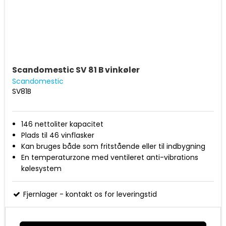
Scandomestic SV 81 B vinkøler
Scandomestic
SV81B
146 nettoliter kapacitet
Plads til 46 vinflasker
Kan bruges både som fritstående eller til indbygning
En temperaturzone med ventileret anti-vibrations
kølesystem
Digital styring og display
Temperatur område 5-18 grader
Fjernlager - kontakt os for leveringstid
5 + 1/2 bøgetræs hylder
Vendbar dør med buet sort rustfri håndtag og
eksklusiv rammeløs for glasdør