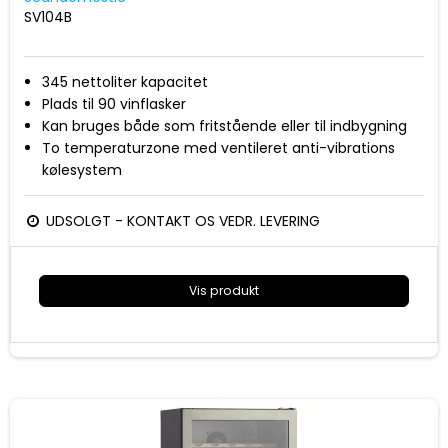
SV104B
345 nettoliter kapacitet
Plads til 90 vinflasker
Kan bruges både som fritstående eller til indbygning
To temperaturzone med ventileret anti-vibrations
kølesystem
Digital styring og display
Temperatur område 5-18 grader
UDSOLGT - KONTAKT OS VEDR. LEVERING
5, 1/2 udtrækshylder + 1 stationær hylde i bøgetræ
Vendbar dør med buet sort rustfri håndtag og
eksklusiv rammeløs for glasdør
Vis produkt
To indvendige horisontale LED lys
Lås og nøgle sikrer at uvedkommende ikke får adgang
til vinkøleren
Mål (HxBxD): 1392x595x680 mm
Energiklasse F