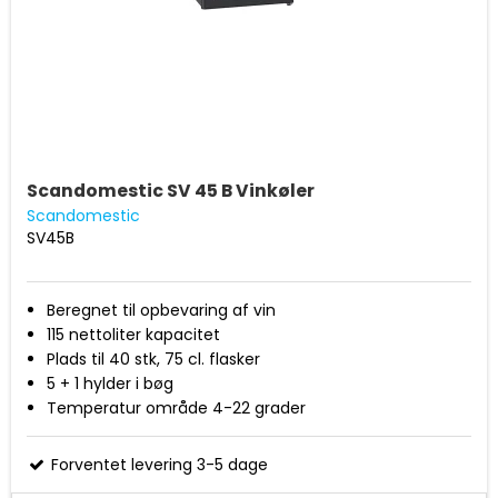
Scandomestic SV 45 B Vinkøler
Scandomestic
SV45B
Beregnet til opbevaring af vin
115 nettoliter kapacitet
Plads til 40 stk, 75 cl. flasker
5 + 1 hylder i bøg
Temperatur område 4-22 grader
Indvendigt LED lys
Vendbardør med integreret håndtag
Forventet levering 3-5 dage
Mål (HxBxD): 845 x 540 x 548 mm