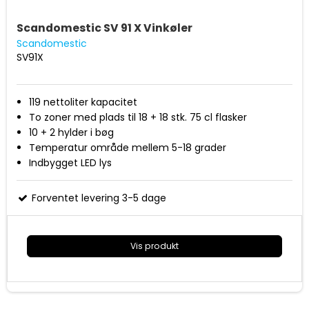
Scandomestic SV 91 X Vinkøler
Scandomestic
SV91X
119 nettoliter kapacitet
To zoner med plads til 18 + 18 stk. 75 cl flasker
10 + 2 hylder i bøg
Temperatur område mellem 5-18 grader
Indbygget LED lys
Mål (HxBxD): 865 x 595 x 570/615 mm
Energiklasse G
Forventet levering 3-5 dage
Vis produkt