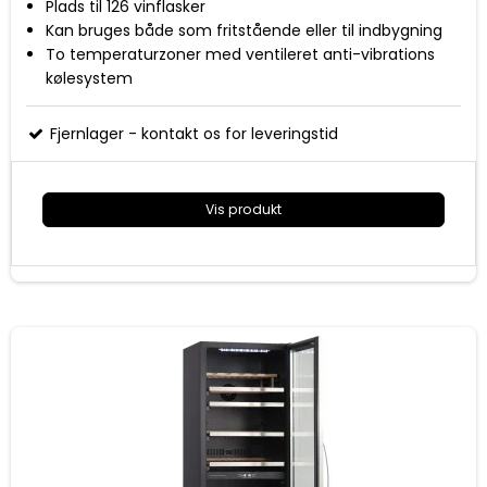
Plads til 126 vinflasker
Kan bruges både som fritstående eller til indbygning
To temperaturzoner med ventileret anti-vibrations
kølesystem
Digital styring og display
Temperatur område 5-18 grader
Fjernlager - kontakt os for leveringstid
7 + 1/2 udtrækshylderi bøgetræ
Vendbar dør med buet rustfrit sort håndtag og
eksklusiv rammeløs glasdør
Vis produkt
To indvendige horisontal LED lys
Lås og nøgle sikrer at uvedkommende ikke får adgang
til vinkøleren
Mål (HxBxD): 1764x595x680 mm
Energiklasse G