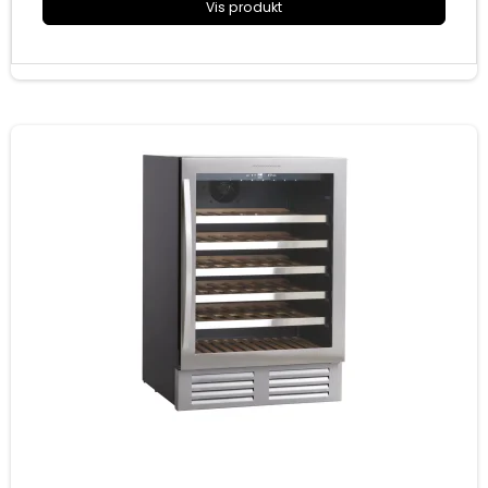
Vis produkt
Indvendigt horisontal LED lys
Mål (HxBxD): 648x527x437 mm
Energiklasse G