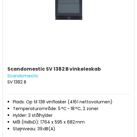
Scandomestic SV 1382 B vinkøleskab
Scandomestic
SV 1382 B
Plads: Op til 138 vinflasker (416 l nettovolumen)
Temperaturområde: 5 °C – 18 °C, 2 zoner
Hylder: 3 stålhylder
Mål (HxBxD): 1764 x 595 x 682 mm
Støjniveau: 39 dB(A)