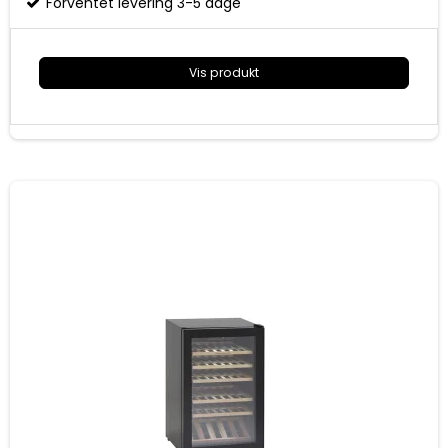
Forventet levering 3-5 dage
5 + 1/2 bøgetræs hylder
Vendbar dør med buet sort rustfri håndtag og
eksklusiv rammeløs for glasdør
Vis produkt
Indvendigt horisontal LED lys
Mål (HxBxD): 865x295x561 mm
Energiklasse F