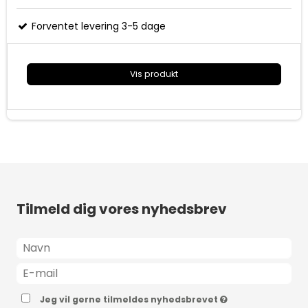
Fjernbetjening, 12 volt billader, 230 volt adaptor,
transporttaske og monteringsbeslag til bil medfølger
Forventet levering 3-5 dage
Vis produkt
Tilmeld dig vores nyhedsbrev
Jeg vil gerne tilmeldes nyhedsbrevet