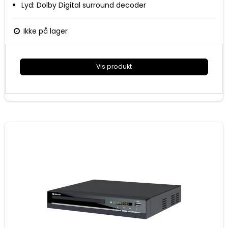
Lyd: Dolby Digital surround decoder
Videoformat: PAL/NTSC kompatibel
Funktioner: On-screen display, multi-angle, 4:3 / 16:9
Ikke på lager
format
Vis produkt