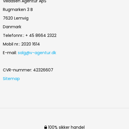
Villadsen Agentur ApS
Rugmarken 3 B
7620 Lemvig
Danmark
Telefonnr.
:
+ 45 8664 2322
Mobil nr.
:
2020 1614
E-mail
:
salg@v-agentur.dk
CVR-nummer
:
42326607
Sitemap
100% sikker handel