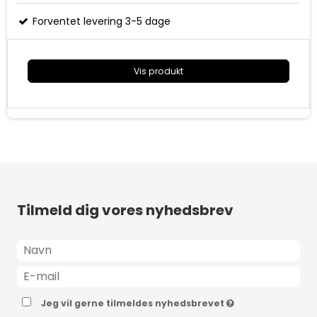
Let transport - passer lige i lommen
Transportpose medfølger
Forventet levering 3-5 dage
Kan styres via app
Vis produkt
Tilmeld dig vores nyhedsbrev
Jeg vil gerne tilmeldes nyhedsbrevet